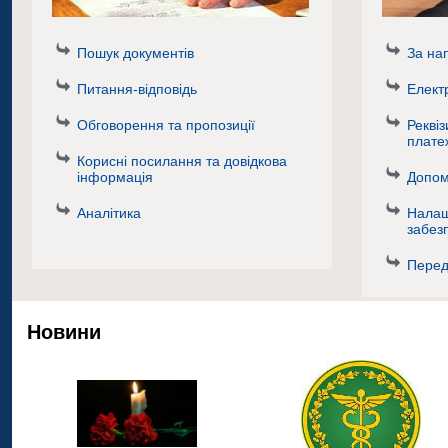
Пошук документів
За на
Питання-відповідь
Елект
Обговорення та пропозиції
Реквіз
плате
Корисні посилання та довідкова
інформація
Допом
Аналітика
Налаш
забез
Перед
Новини