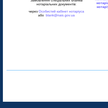
Замовлення спеціальних бланків
нотарі
нотаріальних документів:
нотарі
через
Особистий кабінет нотаріуса
або
blank@nais.gov.ua