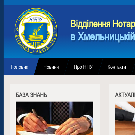
Вiддiлення Нотар
в Хмельницькій
Головна
Новини
Про НПУ
Контакти
БАЗА ЗНАНЬ
АКТУАЛ